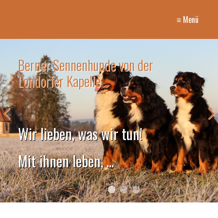
≡ Menü
Berner Sennenhunde von der
Londorfer Kapelle
Wir lieben, was wir tun!
Mit ihnen leben, ...